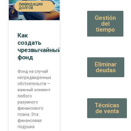
ЛИКВИДАЦИЯ
ДОЛГОВ
Gestión
del
tiempo
Как
создать
чрезвычайный
фонд
Eliminar
deudas
Фонд на случай
непредвиденных
обстоятельств —
важный элемент
любого
разумного
Técnicas
финансового
de venta
плана. Эта
финансовая
подушка