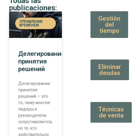
Todas las
publicaciones:
Gestión
УПРАВЛЕНИЕ
del
ВРЕМЕНЕМ
tiempo
Делегирование
принятия
Eliminar
решений
deudas
Делегирование
принятия
решений — это
то, чему многие
Técnicas
лидеры и
de venta
руководители
сопротивляются,
но те, кто
действительно