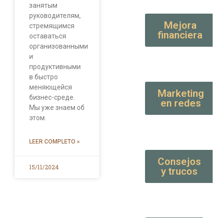
занятым
руководителям,
Mejora
стремящимся
financiera
оставаться
организованными
и
продуктивными
в быстро
меняющейся
Marketing
бизнес-среде.
en redes
Мы уже знаем об
этом.
LEER COMPLETO »
Consejos
15/11/2024
y trucos