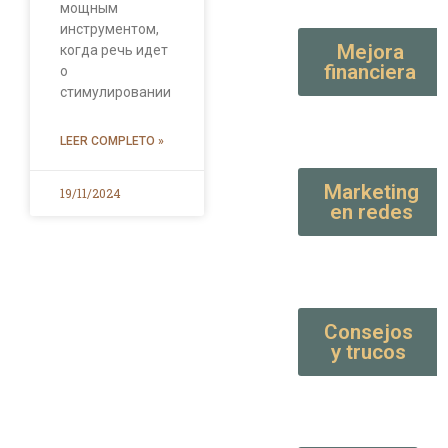
мощным
инструментом,
Mejora
когда речь идет
financiera
о
стимулировании
LEER COMPLETO »
Marketing
19/11/2024
en redes
Consejos
y trucos