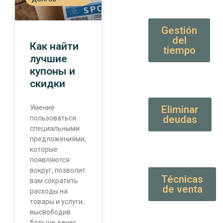
Gestión
del
Как найти
tiempo
лучшие
купоны и
скидки
Умение
Eliminar
deudas
пользоваться
специальными
предложениями,
которые
появляются
вокруг, позволит
Técnicas
вам сократить
de venta
расходы на
товары и услуги,
высвободив
больше денег