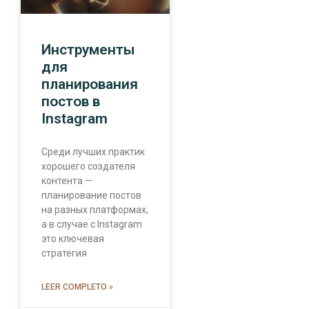
Инструменты
для
планирования
постов в
Instagram
Среди лучших практик
хорошего создателя
контента —
планирование постов
на разных платформах,
а в случае с Instagram
это ключевая
стратегия
LEER COMPLETO »