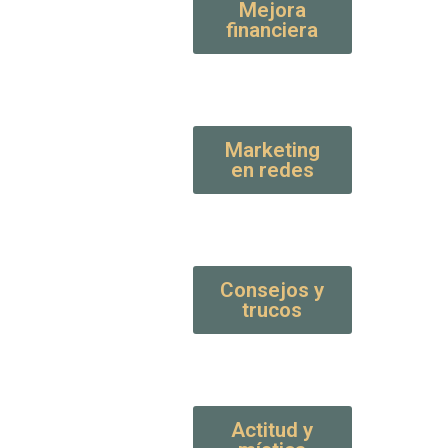
Mejora
financiera
Marketing
en redes
Consejos y
trucos
Actitud y