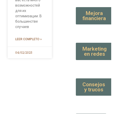
вас есть много
возможностей
для их
Mejora
оптимизации. В
financiera
большинстве
случаев
LEER COMPLETO »
Marketing
04/02/2025
en redes
Consejos
y trucos