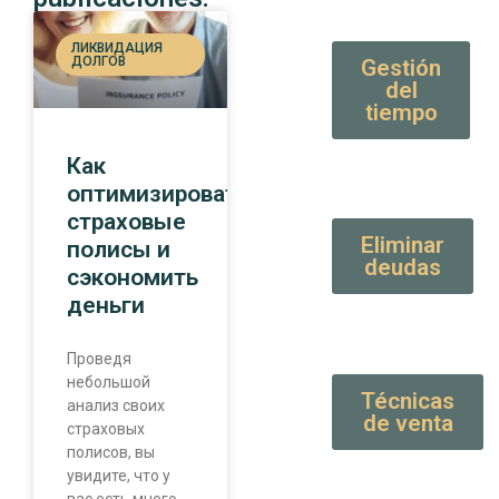
ЛИКВИДАЦИЯ
ДОЛГОВ
Gestión
del
tiempo
Как
оптимизировать
страховые
Eliminar
полисы и
deudas
сэкономить
деньги
Проведя
небольшой
Técnicas
анализ своих
de venta
страховых
полисов, вы
увидите, что у