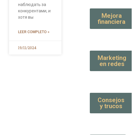
наблюдать за
конкурентами, и
Mejora
хотя вы
financiera
LEER COMPLETO »
19/11/2024
Marketing
en redes
Consejos
y trucos