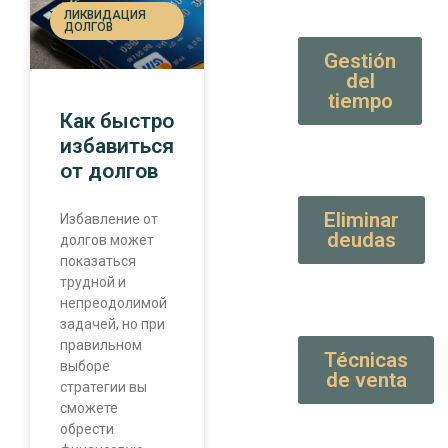
ЛИКВИДАЦИЯ
ДОЛГОВ
Gestión
del
tiempo
Как быстро
избавиться
от долгов
Eliminar
Избавление от
deudas
долгов может
показаться
трудной и
непреодолимой
задачей, но при
правильном
Técnicas
выборе
de venta
стратегии вы
сможете
обрести