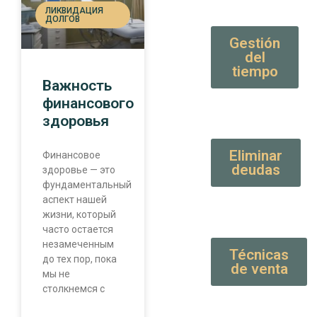
ЛИКВИДАЦИЯ
ДОЛГОВ
Gestión
del
tiempo
Важность
финансового
здоровья
Eliminar
Финансовое
deudas
здоровье — это
фундаментальный
аспект нашей
жизни, который
часто остается
незамеченным
Técnicas
до тех пор, пока
de venta
мы не
столкнемся с