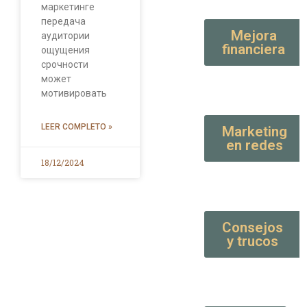
маркетинге
передача
Mejora
аудитории
financiera
ощущения
срочности
может
мотивировать
LEER COMPLETO »
Marketing
en redes
18/12/2024
Consejos
y trucos