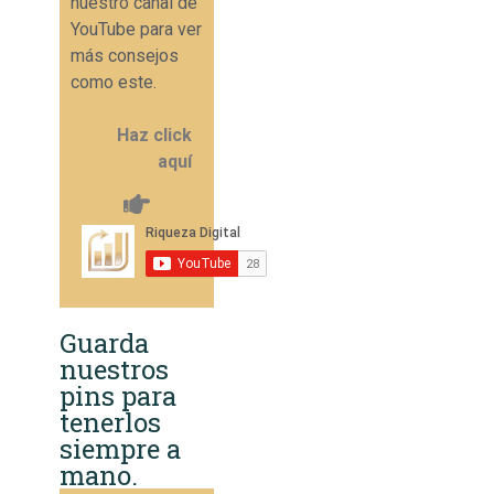
nuestro canal de
YouTube para ver
más consejos
como este.
Haz click
aquí
Guarda
nuestros
pins para
tenerlos
siempre a
mano.