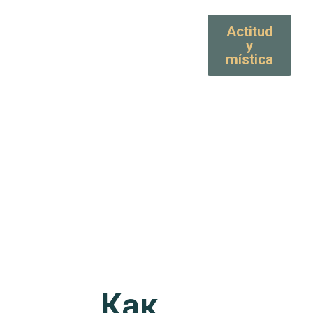
Actitud
y
mística
Как