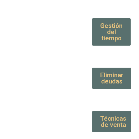
Gestión
del
tiempo
Eliminar
deudas
Técnicas
de venta