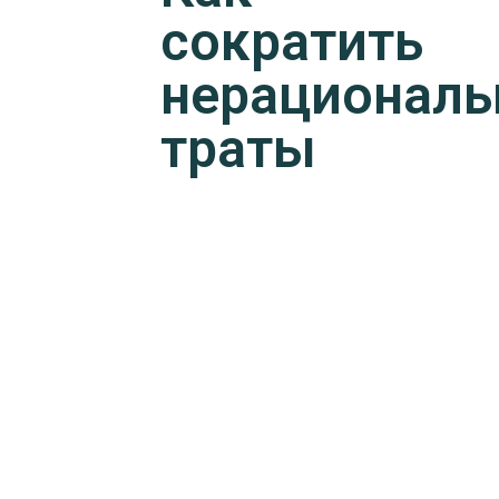
сократить
нерационал
траты