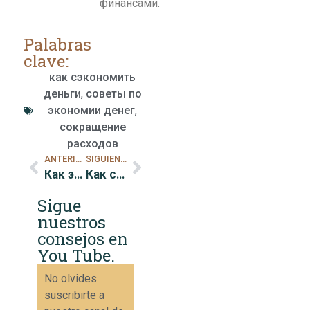
финансами.
Palabras
clave:
как сэкономить
деньги
,
советы по
экономии денег
,
сокращение
расходов
ANTERIOR
SIGUIENTE
Как экономить и инвестировать с умом
Как составить эффективный месячный бюджет
Sigue
nuestros
consejos en
You Tube.
No olvides
suscribirte a