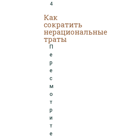
4
Как
сократить
нерациональные
траты
П
е
р
е
с
м
о
т
р
и
т
е