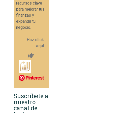
recursos clave
para mejorar tus
finanzas y
expandir tu
negocio.
Haz click
aquí
Suscríbete a
nuestro
canal de