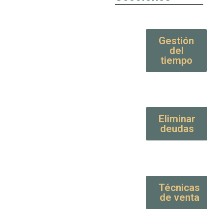
Gestión
del
tiempo
Eliminar
deudas
Técnicas
de venta