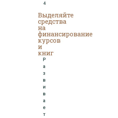
4
Выделяйте
средства
на
финансирование
курсов
и
книг
Р
а
з
в
и
в
а
е
т