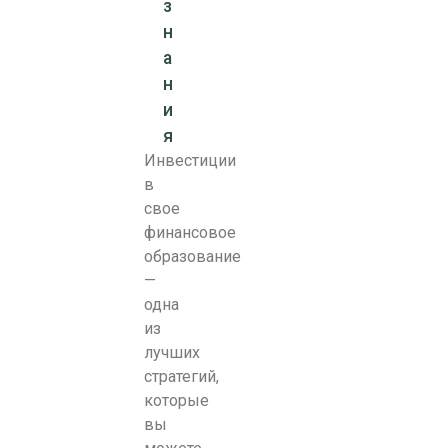
з
н
а
н
и
я
Инвестиции
в
свое
финансовое
образование
—
одна
из
лучших
стратегий,
которые
вы