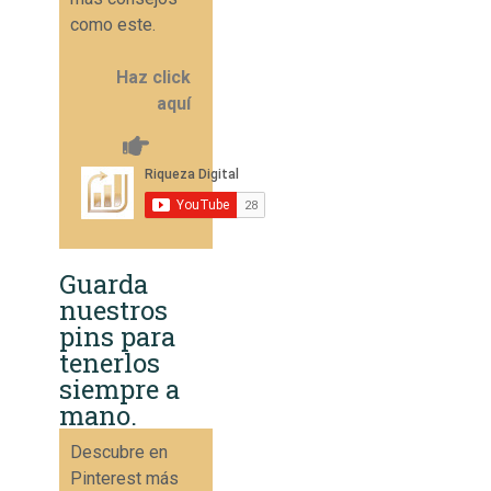
como este.
Haz click
aquí
Guarda
nuestros
pins para
tenerlos
siempre a
mano.
Descubre en
Pinterest más