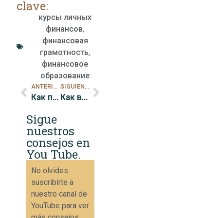
clave:
курсы личных
финансов
,
финансовая
грамотность
,
финансовое
образование
ANTERIOR
SIGUIENTE
Как получить пассивный доход
Как выбрать хорошего финансового консультанта
Sigue
nuestros
consejos en
You Tube.
No olvides
suscribirte a
nuestro canal de
YouTube para ver
más consejos