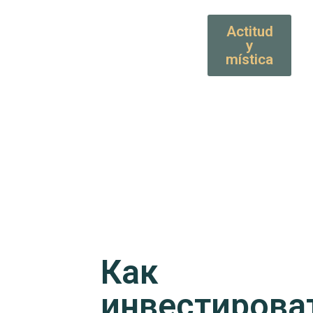
Actitud
y
mística
Как
инвестирова