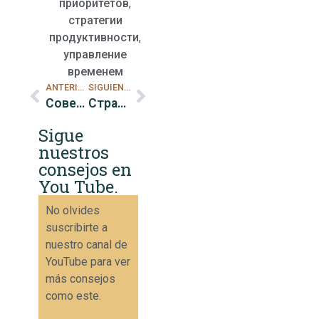
приоритетов
,
стратегии
продуктивности
,
управление
временем
ANTERIOR
SIGUIENTE
Советы по проведению эффективных совещаний для занятых руководителей
Стратегии минимизации отвлекающих факторов для занятых руководителей
Sigue
nuestros
consejos en
You Tube.
No olvides
suscribirte a
nuestro canal de
YouTube para ver
más consejos
como este.