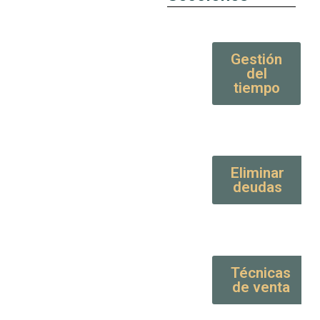
Gestión
del
tiempo
Eliminar
deudas
Técnicas
de venta