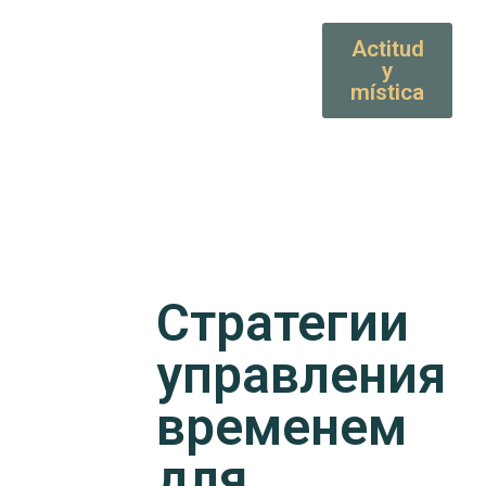
Actitud
y
mística
Стратегии
управления
временем
для