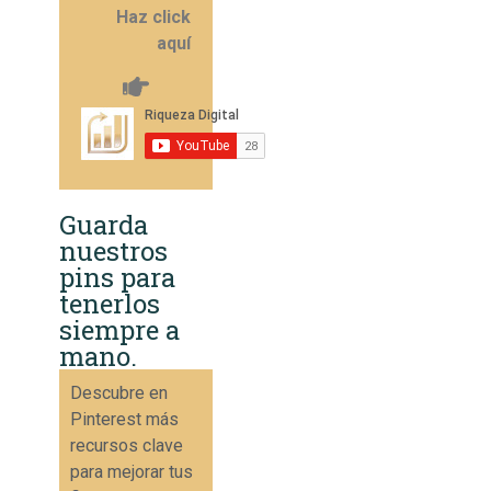
Haz click
aquí
Guarda
nuestros
pins para
tenerlos
siempre a
mano.
Descubre en
Pinterest más
recursos clave
para mejorar tus