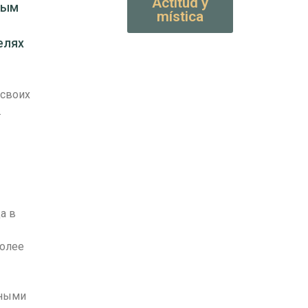
Actitud y
ным
mística
елях
 своих
.
а в
более
нными