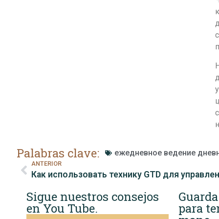
д
с
п
Н
у
с
н
Palabras clave:
ежедневное ведение днев
ANTERIOR
Sigue nuestros consejos
Guarda
en You Tube.
para te