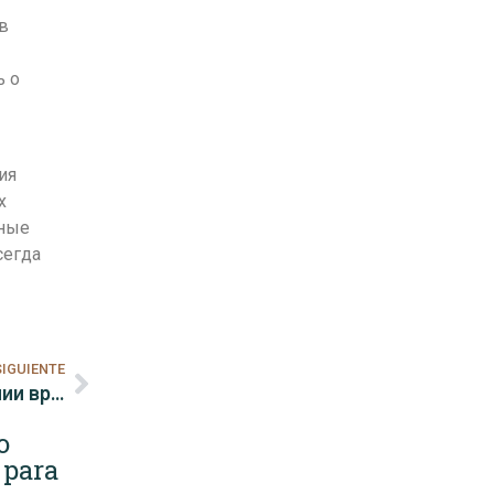
в
ь о
ия
х
нные
сегда
SIGUIENTE
Важность еженедельного обзора в управлении временем
o
 para