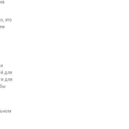
на
о, это
им
ои
й для
ти для
обы
льном