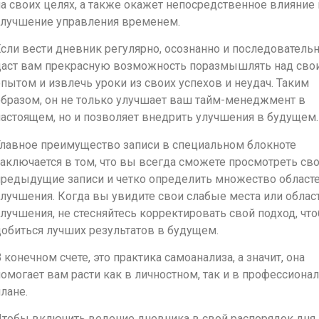
а своих целях, а также окажет непосредственное влияние 
улучшение управления временем.
сли вести дневник регулярно, осознанно и последовательн
даст вам прекрасную возможность поразмышлять над сво
пытом и извлечь уроки из своих успехов и неудач. Таким
бразом, он не только улучшает ваш тайм-менеджмент в
астоящем, но и позволяет внедрить улучшения в будущем.
Главное преимущество записи в специальном блокноте
аключается в том, что вы всегда сможете просмотреть св
предыдущие записи и четко определить множество областе
лучшения. Когда вы увидите свои слабые места или облас
лучшения, не стесняйтесь корректировать свой подход, чт
обиться лучших результатов в будущем.
 конечном счете, это практика самоанализа, а значит, она
омогает вам расти как в личностном, так и в профессиона
лане.
Чтобы включить ведение дневника в свой распорядок дня,