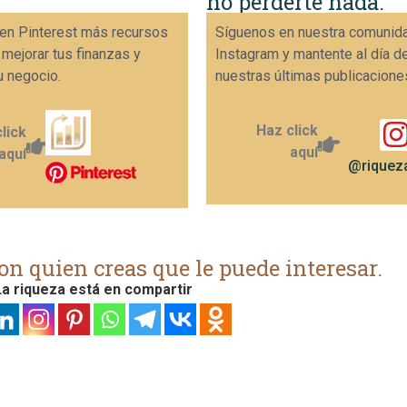
no perderte nada.
en Pinterest más recursos
Síguenos en nuestra comunid
 mejorar tus finanzas y
Instagram y mantente al día d
u negocio.
nuestras últimas publicacione
Haz click
lick
aquí
aquí
@riqueza
on quien creas que le puede interesar.
a riqueza está en compartir