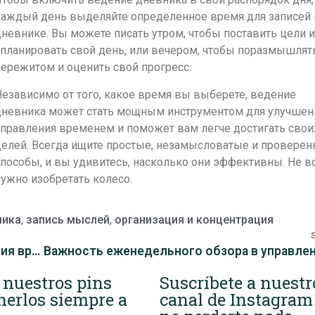
каждый день выделяйте определенное время для записей 
невнике. Вы можете писать утром, чтобы поставить цели и
планировать свой день, или вечером, чтобы поразмышлят
ережитом и оценить свой прогресс.
езависимо от того, какое время вы выберете, ведение
дневника может стать мощным инструментом для улучшен
правления временем и поможет вам легче достигать свои
целей. Всегда ищите простые, незамысловатые и провере
пособы, и вы удивитесь, насколько они эффективны. Не в
ужно изобретать колесо.
ника
,
запись мыслей
,
организация и концентрация
Как использовать технику GTD для управления временем
 nuestros pins
Suscríbete a nuestr
nerlos siempre a
canal de Instagram