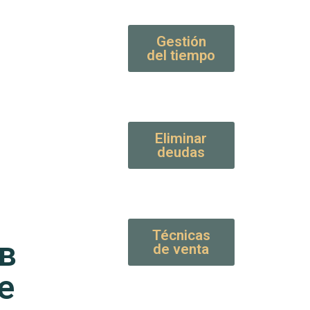
Gestión
del tiempo
Eliminar
deudas
Técnicas
в
de venta
е