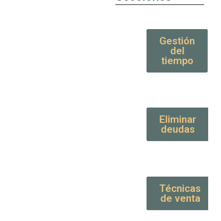
Gestión
del
tiempo
Eliminar
deudas
Técnicas
de venta