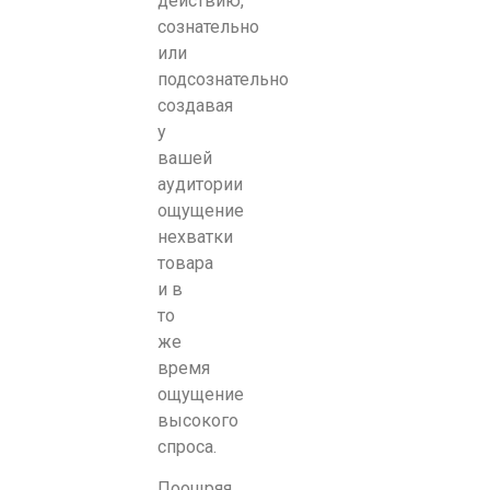
действию,
сознательно
или
подсознательно
создавая
у
вашей
аудитории
ощущение
нехватки
товара
и в
то
же
время
ощущение
высокого
спроса.
Поощряя