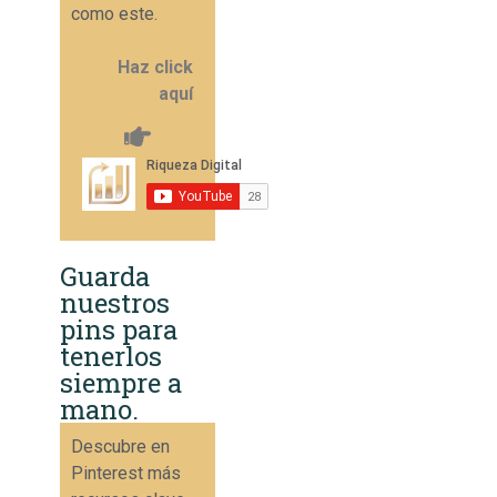
como este.
Haz click
aquí
Guarda
nuestros
pins para
tenerlos
siempre a
mano.
Descubre en
Pinterest más