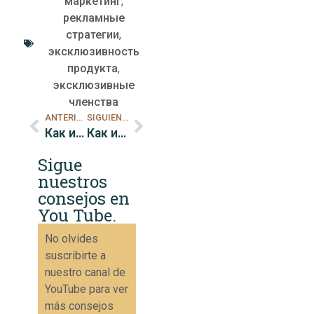
маркетинг
,
рекламные
стратегии
,
эксклюзивность
продукта
,
эксклюзивные
членства
ANTERIOR
SIGUIENTE
Как использовать страх в маркетинге
Как использовать социальное доказательство в маркетинге
Sigue
nuestros
consejos en
You Tube.
No olvides
suscribirte a
nuestro canal de
YouTube para ver
más consejos