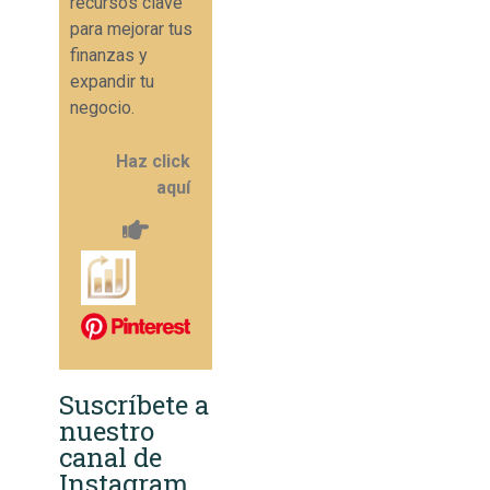
recursos clave
para mejorar tus
finanzas y
expandir tu
negocio.
Haz click
aquí
Suscríbete a
nuestro
canal de
Instagram