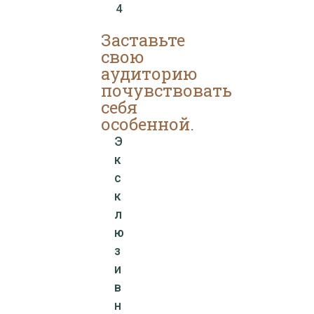
4
Заставьте
свою
аудиторию
почувствовать
себя
особенной.
Э
к
с
к
л
ю
з
и
в
н