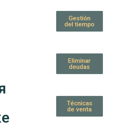
Gestión
del tiempo
Eliminar
deudas
я
Técnicas
de venta
ке