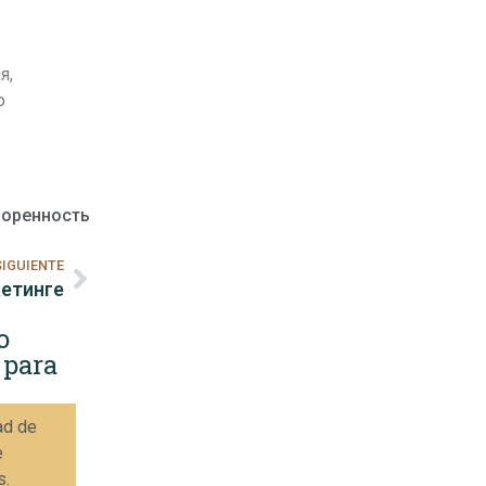
я,
ю
воренность
SIGUIENTE
кетинге
o
 para
ad de
e
s.