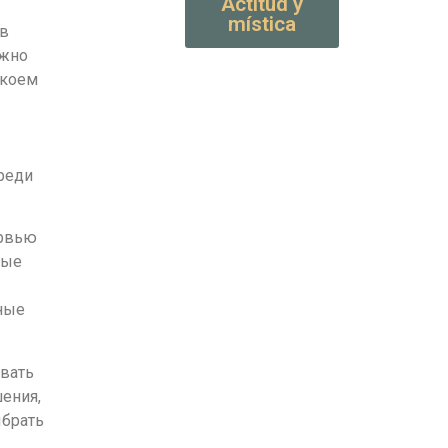
Actitud y
mística
ов
ажно
 коем
реди
ервью
рые
ные
вать
ения,
ыбрать