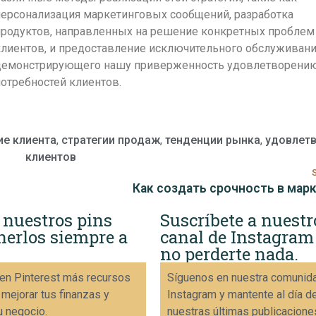
персонализация маркетинговых сообщений, разработка
продуктов, направленных на решение конкретных проблем
лиентов, и предоставление исключительного обслуживани
демонстрирующего нашу приверженность удовлетворени
отребностей клиентов.
е клиента
,
стратегии продаж
,
тенденции рынка
,
удовлет
клиентов
Как создать срочность в мар
 nuestros pins
Suscríbete a nuestr
nerlos siempre a
canal de Instagram
no perderte nada.
en Pinterest más recursos
Síguenos en nuestra comunid
 mejorar tus finanzas y
Instagram y mantente al día d
u negocio.
nuestras últimas publicacione