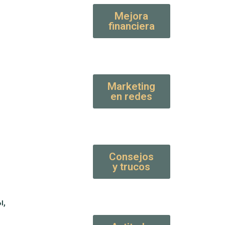
Mejora
financiera
Marketing
en redes
Consejos
y trucos
ы,