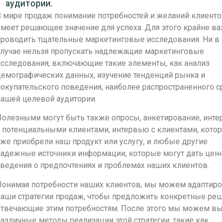
аудитории.
В мире продаж понимание потребностей и желаний клиент
меет решающее значение для успеха. Для этого крайне в
проводить тщательные маркетинговые исследования. Ни в
случае нельзя пропускать надлежащие маркетинговые
исследования, включающие такие элементы, как анализ
демографических данных, изучение тенденций рынка и
окупательского поведения, наиболее распространенного с
нашей целевой аудитории.
Полезными могут быть также опросы, анкетирование, инт
 потенциальными клиентами, интервью с клиентами, кото
же приобрели наш продукт или услугу, и любые другие
надежные источники информации, которые могут дать цен
ведения о предпочтениях и проблемах наших клиентов.
Понимая потребности наших клиентов, мы можем адаптиро
наши стратегии продаж, чтобы предложить конкретные реш
отвечающие этим потребностям. После этого мы можем в
азличные методы реализации этой стратегии, такие как