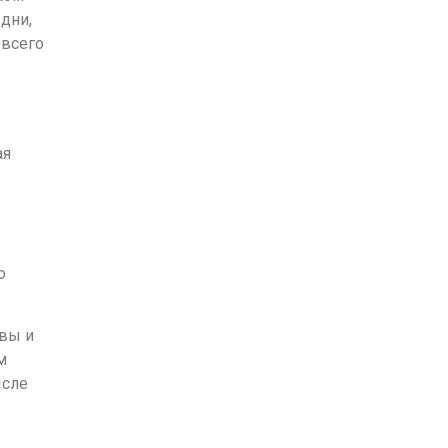
дни,
 всего
ая
о
вы и
м
ысле