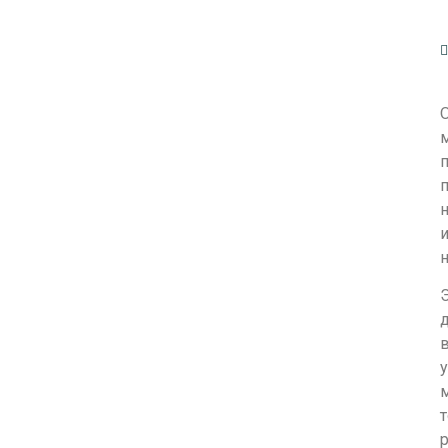
м
и
н
Э
в
у
т
р