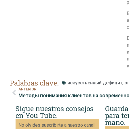
В
е
с
Е
п
и
п
Palabras clave:
искусственный дефицит
,
о
ANTERIOR
Sigue nuestros consejos
Guarda
en You Tube.
para te
mano.
No olvides suscribirte a nuestro canal