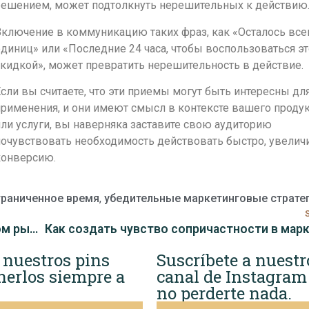
решением, может подтолкнуть нерешительных к действию
ключение в коммуникацию таких фраз, как «Осталось все
диниц» или «Последние 24 часа, чтобы воспользоваться э
кидкой», может превратить нерешительность в действие.
сли вы считаете, что эти приемы могут быть интересны дл
рименения, и они имеют смысл в контексте вашего продук
ли услуги, вы наверняка заставите свою аудиторию
очувствовать необходимость действовать быстро, увелич
конверсию.
граниченное время
,
убедительные маркетинговые страте
Методы понимания клиентов на современном рынке
Как создать чувство сопричастности в мар
 nuestros pins
Suscríbete a nuestr
nerlos siempre a
canal de Instagram
no perderte nada.