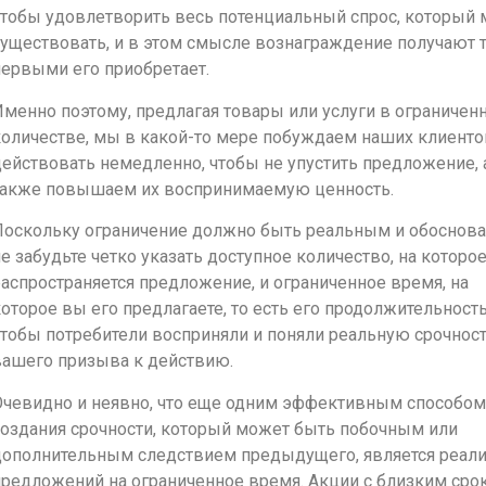
чтобы удовлетворить весь потенциальный спрос, который
уществовать, и в этом смысле вознаграждение получают те
ервыми его приобретает.
менно поэтому, предлагая товары или услуги в ограничен
количестве, мы в какой-то мере побуждаем наших клиенто
ействовать немедленно, чтобы не упустить предложение, 
также повышаем их воспринимаемую ценность.
Поскольку ограничение должно быть реальным и обоснов
е забудьте четко указать доступное количество, на которо
аспространяется предложение, и ограниченное время, на
оторое вы его предлагаете, то есть его продолжительность
тобы потребители восприняли и поняли реальную срочнос
вашего призыва к действию.
Очевидно и неявно, что еще одним эффективным способом
создания срочности, который может быть побочным или
дополнительным следствием предыдущего, является реал
предложений на ограниченное время. Акции с близким сро