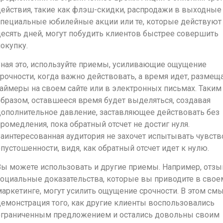
ействия, такие как флэш-скидки, распродажи в выходные 
специальные юбилейные акции или те, которые действуют
есять дней, могут побудить клиентов быстрее совершить
окупку.
Зная это, используйте приемы, усиливающие ощущение
рочности, когда важно действовать, а время идет, размещ
аймеры на своем сайте или в электронных письмах. Таким
бразом, оставшееся время будет выделяться, создавая
дополнительное давление, заставляющее действовать без
ромедления, пока обратный отсчет не достиг нуля.
аинтересованная аудитория не захочет испытывать чувств
пустошенности, видя, как обратный отсчет идет к нулю.
Вы можете использовать и другие приемы. Например, отзы
социальные доказательства, которые вы приводите в свое
аркетинге, могут усилить ощущение срочности. В этом см
емонстрация того, как другие клиенты воспользовались
ограниченным предложением и остались довольны своим