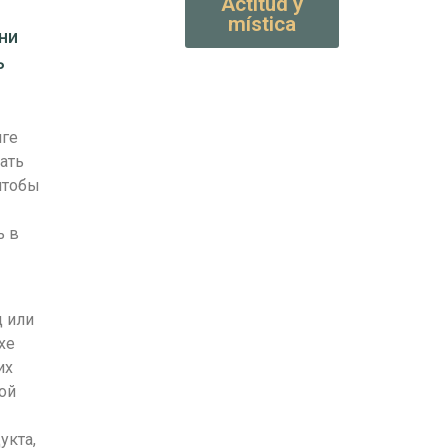
Actitud y
mística
ни
ь
нге
ать
чтобы
ь в
 или
хе
их
ой
укта,