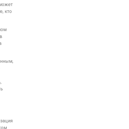
 может
, кто
ном
в
а
анным,
е
,
ть
изация
ком