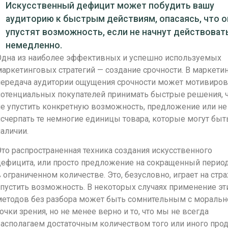
Искусственный дефицит может побудить вашу
аудиторию к быстрым действиям, опасаясь, что о
упустят возможность, если не начнут действоват
немедленно.
Одна из наиболее эффективных и успешно используемых
аркетинговых стратегий — создание срочности. В маркети
передача аудитории ощущения срочности может мотивиров
потенциальных покупателей принимать быстрые решения, 
не упустить конкретную возможность, предложение или не
счерпать те немногие единицы товара, которые могут быт
аличии.
то распространенная техника создания искусственного
дефицита, или просто предложение на сокращенный период
 ограниченном количестве. Это, безусловно, играет на стра
пустить возможность. В некоторых случаях применение эт
методов без разбора может быть сомнительным с моральн
очки зрения, но не менее верно и то, что мы не всегда
асполагаем достаточным количеством того или иного прод