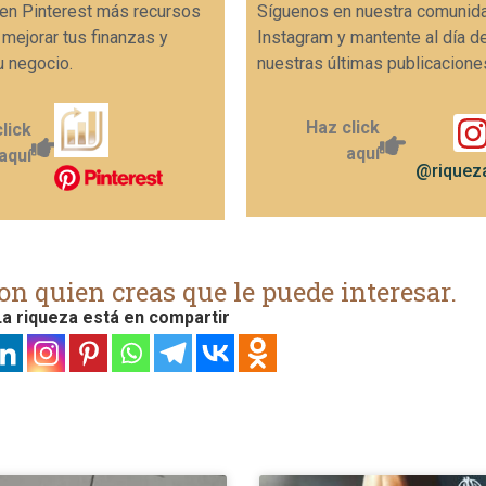
en Pinterest más recursos
Síguenos en nuestra comunid
 mejorar tus finanzas y
Instagram y mantente al día d
u negocio.
nuestras últimas publicacione
Haz click
lick
aquí
aquí
@riqueza
on quien creas que le puede interesar.
a riqueza está en compartir