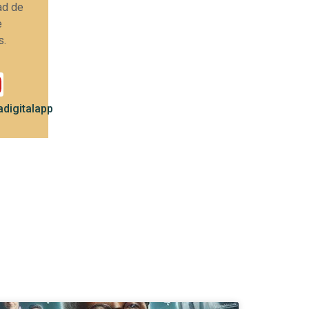
ad de
e
s.
digitalapp