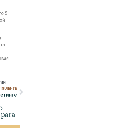
.
го 5
той
я
та
ивая
гии
SIGUIENTE
кетинге
o
 para