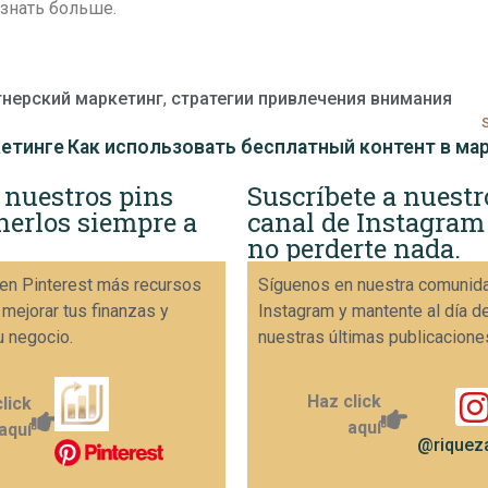
знать больше.
тнерский маркетинг
,
стратегии привлечения внимания
кетинге
 nuestros pins
Suscríbete a nuestr
nerlos siempre a
canal de Instagram
no perderte nada.
en Pinterest más recursos
Síguenos en nuestra comunid
 mejorar tus finanzas y
Instagram y mantente al día d
u negocio.
nuestras últimas publicacione
Haz click
lick
aquí
aquí
@riqueza