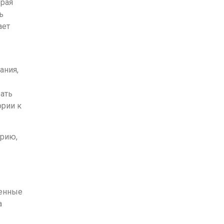
орая
ь
ает
ания,
вать
ории к
орию,
пенные
а