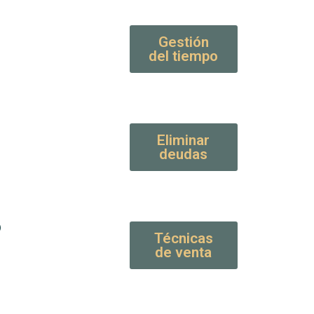
Gestión
del tiempo
Eliminar
deudas
ь
Técnicas
de venta