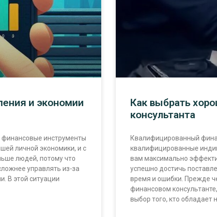
ления и экономии
Как выбрать хор
консультанта
и финансовые инструменты
Квалифицированный финан
шей личной экономики, и с
квалифицированные индив
льше людей, потому что
вам максимально эффекти
сложнее управлять из-за
успешно достичь поставл
. В этой ситуации
время и ошибки. Прежде ч
финансовом консультанте,
выбор того, кто обладает