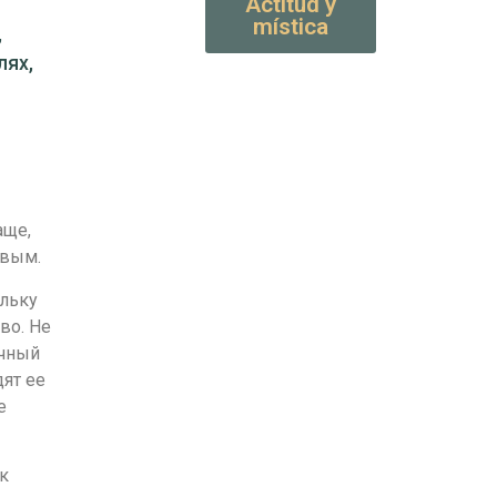
Actitud y
mística
,
лях,
т
аще,
ивым.
ольку
во. Не
очный
ят ее
е
к