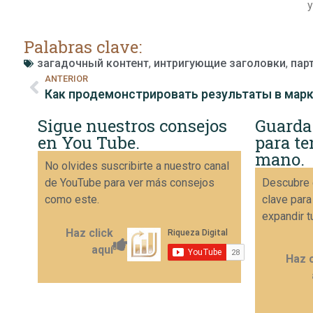
у
Palabras clave:
загадочный контент
,
интригующие заголовки
,
пар
ANTERIOR
Как продемонстрировать результаты в мар
Sigue nuestros consejos
Guarda
en You Tube.
para te
mano.
No olvides suscribirte a nuestro canal
de YouTube para ver más consejos
Descubre 
como este.
clave para
expandir t
Haz click
aquí
Haz c