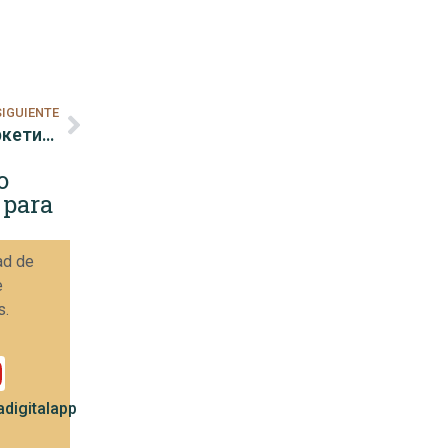
SIGUIENTE
Как использовать бесплатный контент в маркетинге
o
 para
ad de
e
s.
digitalapp