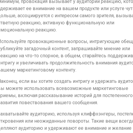
минимум, провокация вызывает у аудитории реакцию, кот
держивает ее внимание на вашем продукте или услуге чут
ольше, ассоциируется с интересом самого зрителя, вызыв
ответную реакцию, активную функциональную или
эмоциональную реакцию.
Используйте провокационные вопросы, интригующие обещ
убликуйте загадочный контент, запрашивайте мнение или
еакцию на что-то спорное, в общем, старайтесь поддержи
нтригу и увеличивать продолжительность внимания аудит
вашему маркетинговому контенту.
аконец, если вы хотите создать интригу и удержать аудит
вы можете использовать всевозможные маркетинговые
приемы, включая рассказывание историй для постепенного
развития повествования вашего сообщения.
Захватывайте аудиторию, используя клиффхэнгеры, посте
откровения или неожиданные повороты. Такие вещи всегд
цепляют аудиторию и удерживают ее внимание и желание