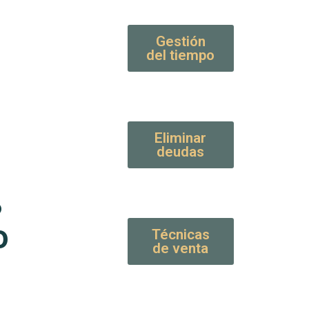
Gestión
del tiempo
Eliminar
deudas
ь
ю
Técnicas
de venta