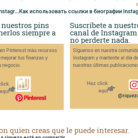
Как взаимодействовать с подписчиками на Instagram, чтобы увеличить продажи
 nuestros pins
Suscríbete a nuestr
nerlos siempre a
canal de Instagram
no perderte nada.
en Pinterest más recursos
Síguenos en nuestra comunid
 mejorar tus finanzas y
Instagram y mantente al día d
u negocio.
nuestras últimas publicacione
Haz click
lick
aquí
aquí
@riqueza
on quien creas que le puede interesar.
a riqueza está en compartir