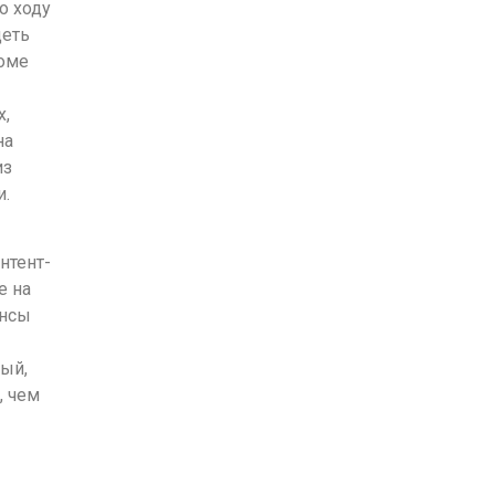
о ходу
деть
роме
х,
на
из
и.
нтент-
е на
ансы
ый,
, чем