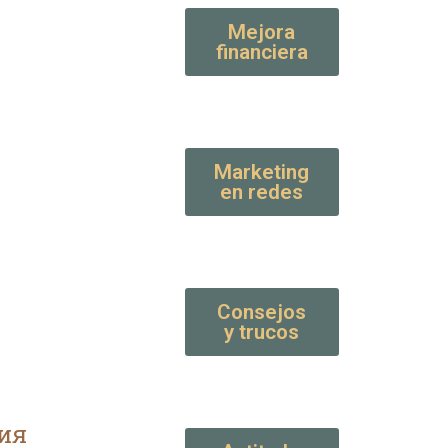
Mejora
financiera
Marketing
en redes
Consejos
y trucos
ия