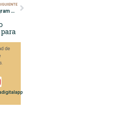
SIGUIENTE
Как использовать ссылки в биографии Instagram для продаж
o
 para
ad de
e
s.
digitalapp