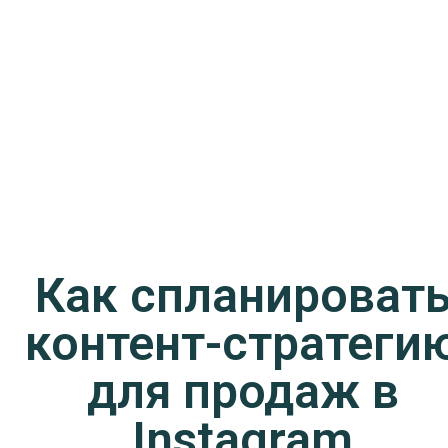
Как спланироват
контент-стратеги
для продаж в
Instagram