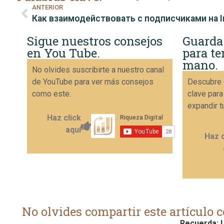
ANTERIOR
Sigue nuestros consejos
Guarda
en You Tube.
para te
mano.
No olvides suscribirte a nuestro canal
de YouTube para ver más consejos
Descubre 
como este.
clave para
expandir t
Haz click
aquí
Haz c
No olvides compartir este artículo c
Recuerda: L