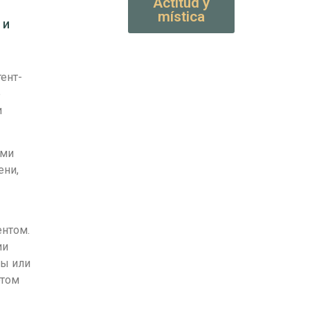
Actitud y
mística
 и
ент-
е
и
ими
ени,
нтом.
ии
ты или
этом