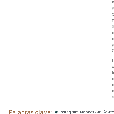
и
д
х
т
о
п
п
д
П
с
I
н
п
т
Palabras clave:
Instagram-маркетинг
,
Конте