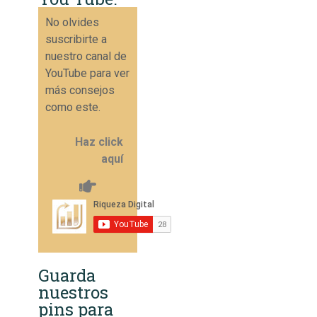
No olvides
suscribirte a
nuestro canal de
YouTube para ver
más consejos
como este.
Haz click
aquí
Guarda
nuestros
pins para