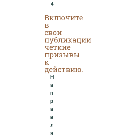
4
Включите
в
свои
публикации
четкие
призывы
к
действию.
Н
а
п
р
а
в
л
я