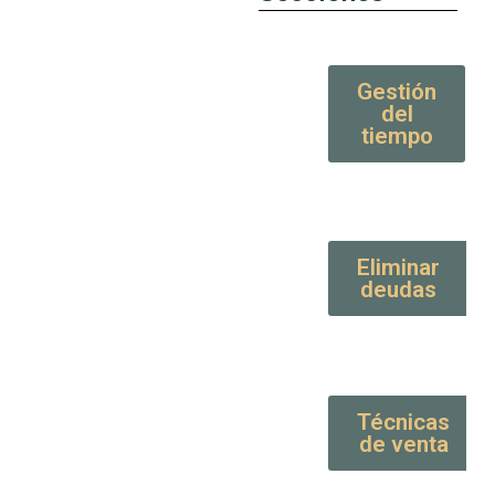
Gestión
del
tiempo
Eliminar
deudas
Técnicas
de venta