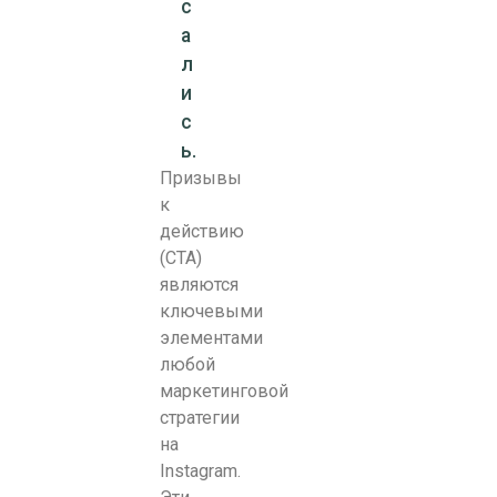
с
а
л
и
с
ь.
Призывы
к
действию
(CTA)
являются
ключевыми
элементами
любой
маркетинговой
стратегии
на
Instagram.