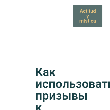
Actitud
y
mística
Как
использоват
призывы
к