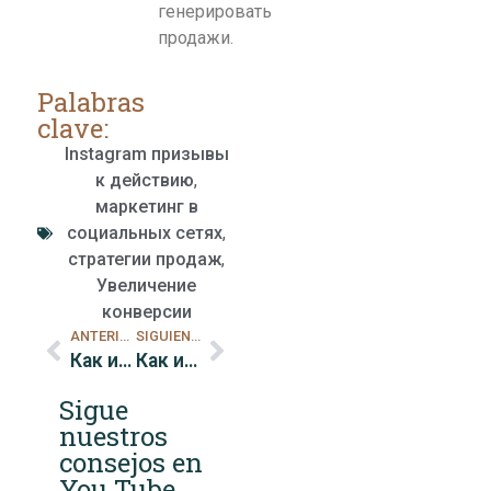
генерировать
продажи.
Palabras
clave:
Instagram призывы
к действию
,
маркетинг в
социальных сетях
,
стратегии продаж
,
Увеличение
конверсии
ANTERIOR
SIGUIENTE
Как использовать пользовательский контент в Instagram для продаж
Как использовать отзывы в Instagram для увеличения продаж
Sigue
nuestros
consejos en
You Tube.