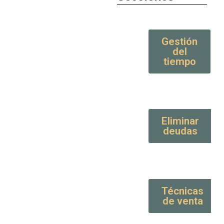
Gestión
del
tiempo
Eliminar
deudas
Técnicas
de venta