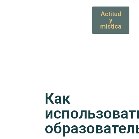
Actitud
y
mística
Как
использоват
образовател