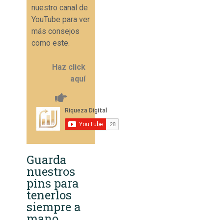
nuestro canal de
YouTube para ver
más consejos
como este.
Haz click
aquí
Guarda
nuestros
pins para
tenerlos
siempre a
mano.