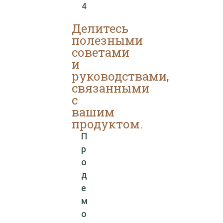
4
Делитесь
полезными
советами
и
руководствами,
связанными
с
вашим
продуктом.
П
р
о
д
е
м
о