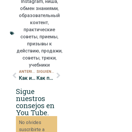
Instagram
,
ниша
,
обмен знаниями
,
образовательный
контент
,
практические
советы
,
приемы
,
призывы к
действию
,
продажи
,
советы
,
трюки
,
учебники
ANTERIOR
SIGUIENTE
Как использовать теги товаров на Instagram для увеличения продаж
Как поддерживать и сотрудничать с микроинфлюенсерами в Instagram, чтобы увеличить продажи
Sigue
nuestros
consejos en
You Tube.
No olvides
suscribirte a