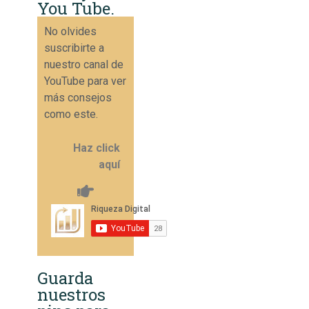
You Tube.
No olvides
suscribirte a
nuestro canal de
YouTube para ver
más consejos
como este.
Haz click
aquí
Guarda
nuestros