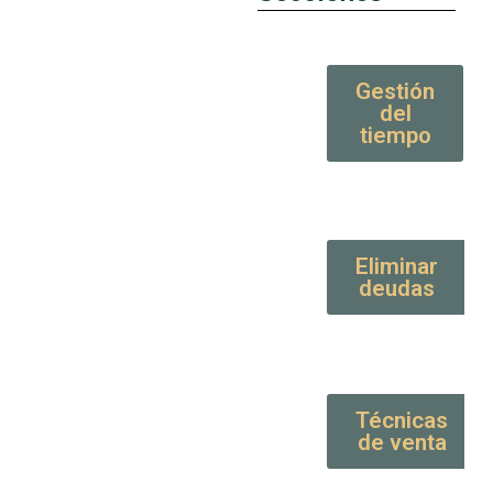
Gestión
del
tiempo
Eliminar
deudas
Técnicas
de venta