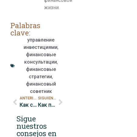
финансовой
жизни.
Palabras
clave:
управление
инвестициями
,
финансовые
консультации
,
финансовые
стратегии
,
финансовый
советник
ANTERIOR
SIGUIENTE
Как сэкономить деньги за счет повторного использования и переработки
Как подготовиться к непредвиденным финансовым ситуациям
Sigue
nuestros
consejos en