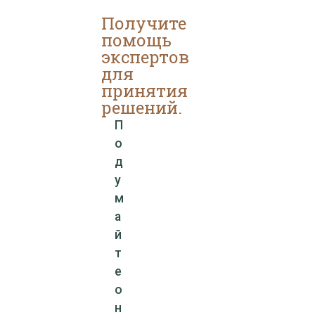
Получите
помощь
экспертов
для
принятия
решений.
П
о
д
у
м
а
й
т
е
о
н