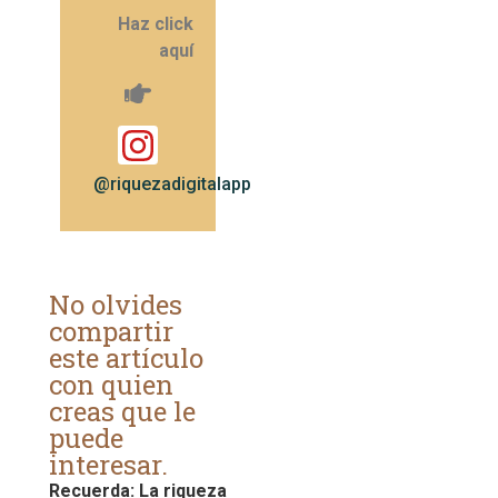
Haz click
aquí
@riquezadigitalapp
No olvides
compartir
este artículo
con quien
creas que le
puede
interesar.
Recuerda: La riqueza