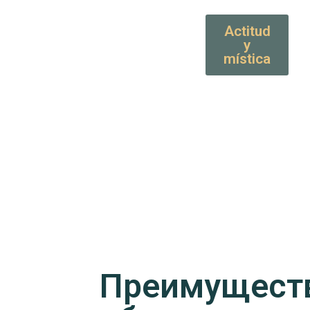
Actitud
y
mística
Преимущест