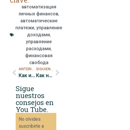
автоматизация
личных финансов
,
автоматические
платежи
,
управление
доходами
,
управление
расходами
,
финансовая
свобода
ANTERIOR
SIGUIENTE
Как избежать импульсивных покупок
Как найти лучшие купоны и скидки
Sigue
nuestros
consejos en
You Tube.
No olvides
suscribirte a