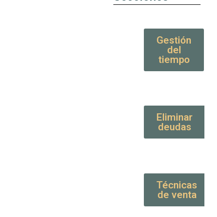
Gestión
del
tiempo
Eliminar
deudas
Técnicas
de venta