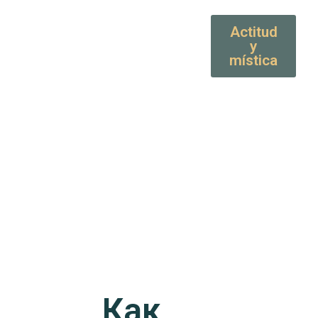
Actitud
y
mística
Как