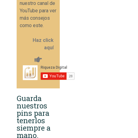
nuestro canal de
YouTube para ver
más consejos
como este.
Haz click
aquí
Guarda
nuestros
pins para
tenerlos
siempre a
mano.