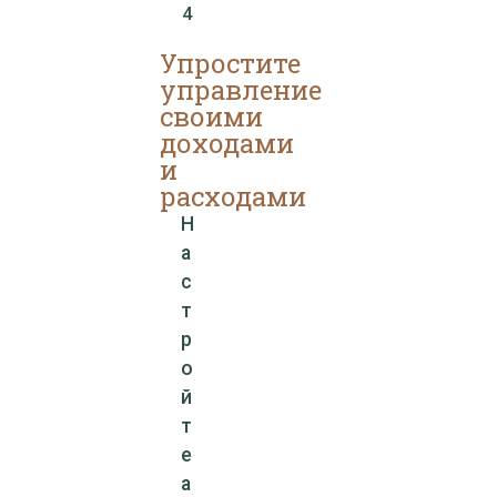
4
Упростите
управление
своими
доходами
и
расходами
Н
а
с
т
р
о
й
т
е
а